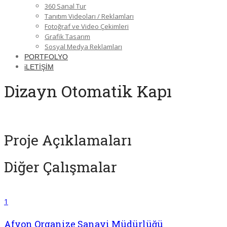
360 Sanal Tur
Tanıtım Videoları / Reklamları
Fotoğraf ve Video Çekimleri
Grafik Tasarım
Sosyal Medya Reklamları
PORTFOLYO
iLETİŞİM
Dizayn Otomatik Kapı
Proje Açıklamaları
Diğer Çalışmalar
1
Afyon Organize Sanayi Müdürlüğü